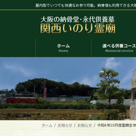
コ
ナ
屋内型でいつでも快適なお参り可能。納骨壇も利用できる大
ン
ビ
テ
ゲ
ン
ー
ツ
シ
へ
ョ
ホーム
選べる供養コー
ス
ン
Home
Memorial service
キ
に
ッ
移
プ
動
ホーム
お知らせ
お知らせ
令和6年10月度霊廟全