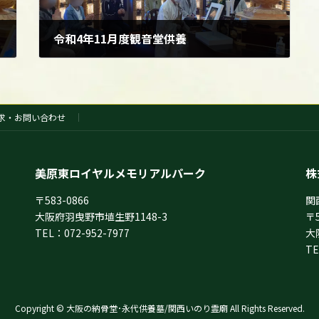
令和4年11月度観音堂供養
2022年11月3日
求・お問い合わせ
美原東ロイヤルメモリアルパーク
株
〒583-0866
関
大阪府羽曳野市埴生野1148-3
〒5
TEL：072-952-7977
大
TE
Copyright © 大阪の納骨堂･永代供養墓/関西いのり霊廟 All Rights Reserved.