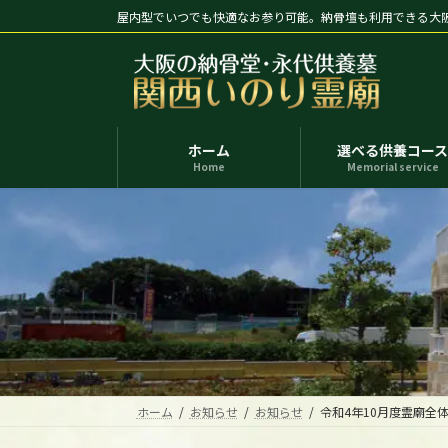
コ
ナ
屋内型でいつでも快適なお参り可能。納骨壇も利用できる大
ン
ビ
テ
ゲ
ン
ー
ツ
シ
へ
ョ
ホーム
選べる供養コー
ス
ン
Home
Memorial service
キ
に
ッ
移
プ
動
ホーム
お知らせ
お知らせ
令和4年10月度霊廟全