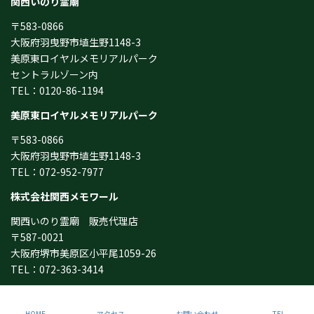
関西いのり霊廟
〒583-0866
大阪府羽曳野市埴生野1148-3
美原東ロイヤルメモリアルパーク
セントラルゾーン内
TEL：0120-86-1194
美原東ロイヤルメモリアルパーク
〒583-0866
大阪府羽曳野市埴生野1148-3
TEL：072-952-7977
株式会社関西メモワール
関西いのり霊廟 販売代理店
〒587-0021
大阪府堺市美原区小平尾1059-26
TEL：072-363-3414
Copyright © 大阪の納骨堂･永代供養墓/関西いのり霊廟 All Rights Reserved.
HOME
アクセス
お問い合わせ
TEL